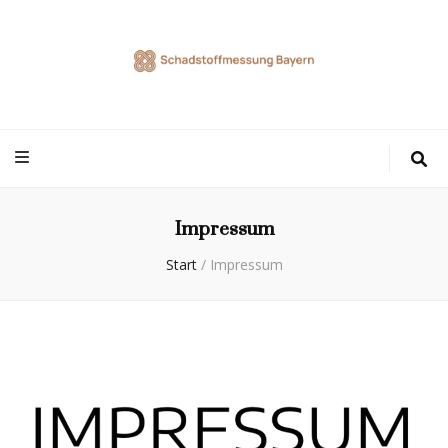
Schadstoffmess
Inhalte über Renovierungen
Bayern
Impressum
Start
/
Impressum